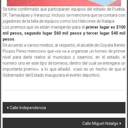
Se tiene confirmado que participaran equipos del estado de Puebla,
DF, Tamaulipas y Veracruz. Incluso se menciona que se contara con
jugadores de la talla de equipos como los Halcones de Xalapa.
Los premios que se están manejando para el
primer lugar es $100
mil pesos, segundo lugar $60 mil pesos y tercer lugar $40 mil
pesos
.
De acuerdo a varios medios, al respecto, el alcalde de Coyutla Benito
Picazo Perez menciono que «se va a organizar un torneo de primer
nivel para darle realce al municipio y seamos, en el estado, el
numero uno en este tipo de torneos, dentro del cual se entregara un
importante premio», a lo que añadió: «casi es un hecho de que el
Gobernador del Estado inaugurara el evento deportivo.
Navegación
Calle Independencia
de
Calle Miguel Hidalgo
entradas