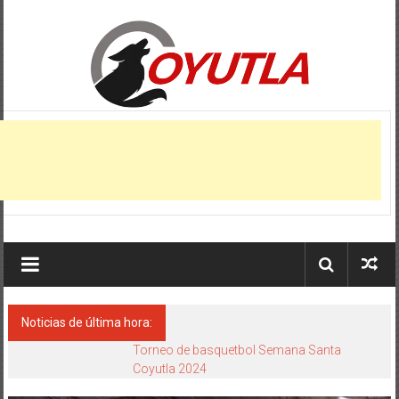
Saltar
al
contenido
Coyutla,
Veracruz
Municipio
de
Coyutla,
estado
de
Veracruz
Noticias de última hora:
Torneo de basquetbol Semana Santa
Coyutla 2024