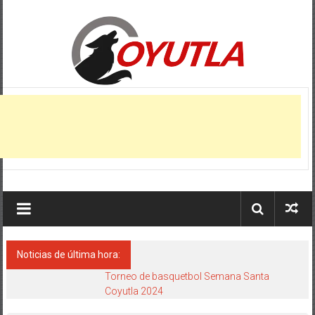
Saltar
al
contenido
Coyutla,
Veracruz
Municipio
de
Coyutla,
estado
de
Veracruz
Noticias de última hora:
Torneo de basquetbol Semana Santa
Coyutla 2024