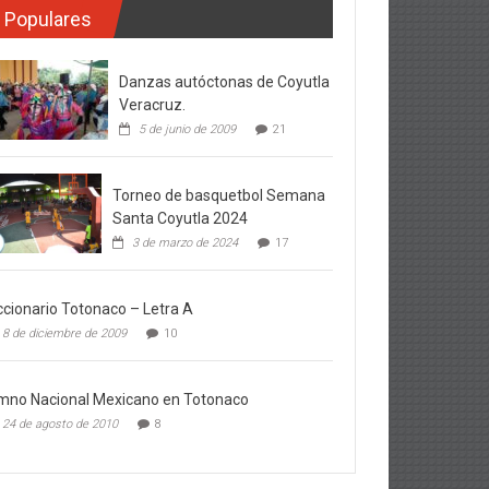
Populares
Danzas autóctonas de Coyutla
Veracruz.
5 de junio de 2009
21
Torneo de basquetbol Semana
Santa Coyutla 2024
3 de marzo de 2024
17
ccionario Totonaco – Letra A
8 de diciembre de 2009
10
mno Nacional Mexicano en Totonaco
24 de agosto de 2010
8