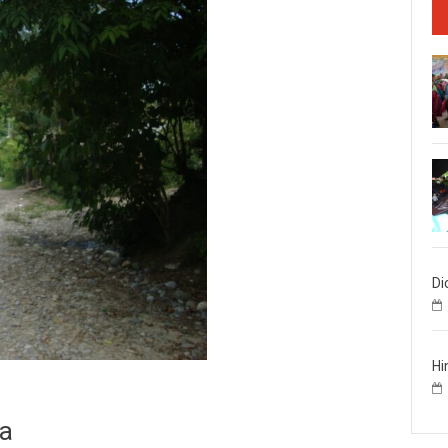
Di
Hi
la