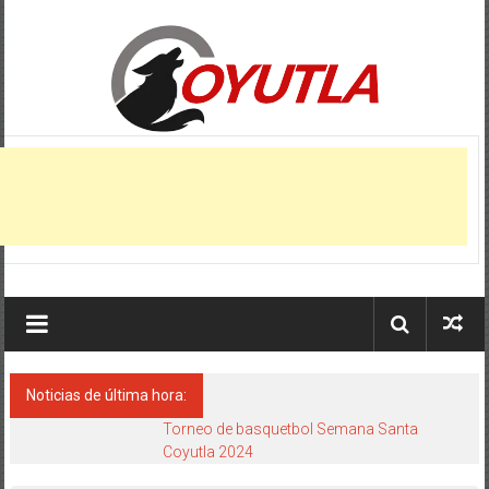
Saltar
al
contenido
Coyutla,
Veracruz
Municipio
de
Coyutla,
estado
de
Veracruz
Noticias de última hora:
Torneo de basquetbol Semana Santa
Coyutla 2024