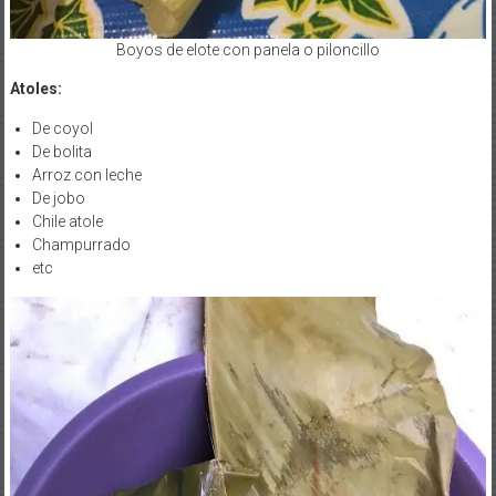
Boyos de elote con panela o piloncillo
Atoles:
De coyol
De bolita
Arroz con leche
De jobo
Chile atole
Champurrado
etc