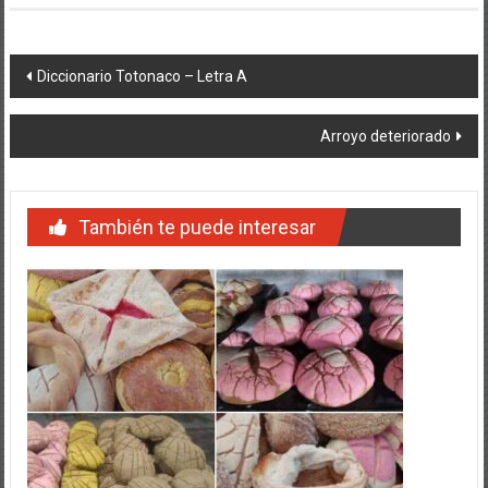
Navegación
Diccionario Totonaco – Letra A
de
Arroyo deteriorado
entradas
También te puede interesar