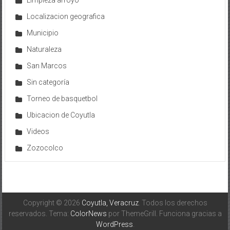
Localizacion geografica
Municipio
Naturaleza
San Marcos
Sin categoría
Torneo de basquetbol
Ubicacion de Coyutla
Videos
Zozocolco
Copyright © 2026
Coyutla, Veracruz
. Todos los derechos
reservados. Tema:
ColorNews
por ThemeGrill. Funciona gracias a
WordPress
.