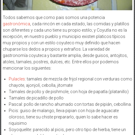
Todos sabemos que como pais somos una potencia
gastronómica
, cada rincón en cada estado, las comidas y platillos
son diferentes y cada uno tiene su propio estilo; y Coyutla no es la
excepción, en nuestro pueblo y municipio existen platicos típicos
muy propios y con un estilo coyuteco muy definido que hacen
chuparse los dedos a propios y extraños. La variedad de
gastronomía coyuteca y bastante amplia, desde guisos, antojitos,
atoles, tamales, postres, dulces, etc. Entre ellos por podemos
mencionar los siguientes:
Pulacles
: tamales de mezcla de frijol regional con verduras como
chayote, ajonjolí, cebolla, jitomate
Tamales de pollo y de pishmole, con hoja de papatla (platanillo)
Tamales de picadillo de pollo
Pascal: pollo de rancho ahumado con tortas de pipián, cebollina.
Picis: guiso de malango, lleva pipian con hoja de aguacate
oloroso, tiene su chiste prepararlo, quien lo sabe hacer es
riquisimo
Soyoquelite: parecido al picis, pero otro tipo de hierba, tiene un
olor muy agradable y particular