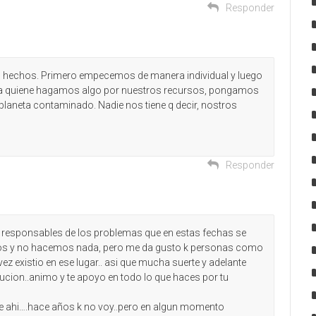
Responder
con hechos. Primero empecemos de manera individual y luego
da quiene hagamos algo por nuestros recursos, pongamos
planeta contaminado. Nadie nos tiene q decir, nostros
Responder
responsables de los problemas que en estas fechas se
emos y no hacemos nada, pero me da gusto k personas como
ez existio en ese lugar.. asi que mucha suerte y adelante
ucion..animo y te apoyo en todo lo que haces por tu
e ahi….hace años k no voy..pero en algun momento