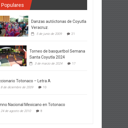
Populares
Danzas autóctonas de Coyutla
Veracruz.
5 de junio de 2009
21
Torneo de basquetbol Semana
Santa Coyutla 2024
3 de marzo de 2024
17
ccionario Totonaco – Letra A
8 de diciembre de 2009
10
mno Nacional Mexicano en Totonaco
24 de agosto de 2010
8