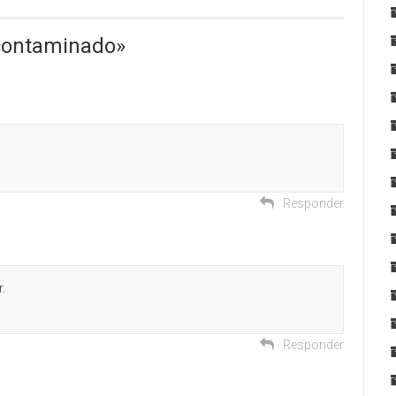
contaminado
»
Responder
.
Responder