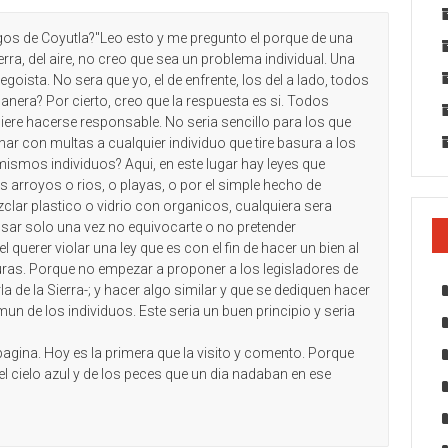
os de Coyutla?"Leo esto y me pregunto el porque de una
erra, del aire, no creo que sea un problema individual. Una
egoista. No sera que yo, el de enfrente, los del a lado, todos
nera? Por cierto, creo que la respuesta es si. Todos
ere hacerse responsable. No seria sencillo para los que
nar con multas a cualquier individuo que tire basura a los
ismos individuos? Aqui, en este lugar hay leyes que
s arroyos o rios, o playas, o por el simple hecho de
clar plastico o vidrio con organicos, cualquiera sera
sar solo una vez no equivocarte o no pretender
 querer violar una ley que es con el fin de hacer un bien al
turas. Porque no empezar a proponer a los legisladores de
rla de la Sierra-; y hacer algo similar y que se dediquen hacer
mun de los individuos. Este seria un buen principio y seria
gina. Hoy es la primera que la visito y comento. Porque
l cielo azul y de los peces que un dia nadaban en ese