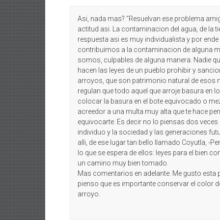
Asi, nada mas? "Resuelvan ese problema amig
actitud asi. La contaminacion del agua, de la ti
respuesta asi es muy individualista y por ende 
contribuimos a la contaminacion de alguna ma
somos, culpables de alguna manera. Nadie qui
hacen las leyes de un pueblo prohibir y sancio
arroyos, que son patrimonio natural de esos m
regulan que todo aquel que arroje basura en lo
colocar la basura en el bote equivocado o mez
acreedor a una multa muy alta que te hace pen
equivocarte. Es decir no lo piensas dos veces el
individuo y la sociedad y las generaciones fu
alli, de ese lugar tan bello llamado Coyutla, -Pe
lo que se espera de ellos: leyes para el bien co
un camino muy bien tomado.
Mas comentarios en adelante. Me gusto esta pa
pienso que es importante conservar el color de
arroyo.