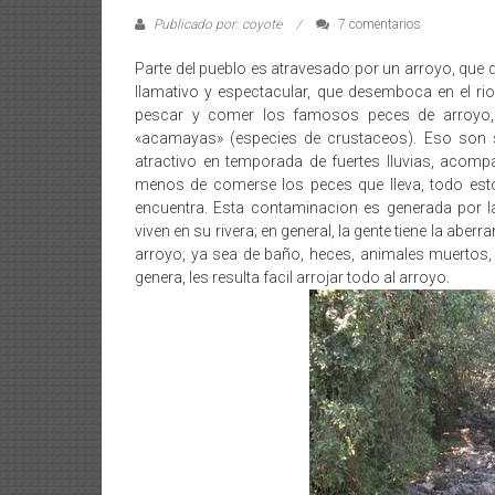
Publicado por: coyote
7 comentarios
Parte del pueblo es atravesado por un arroyo, que
llamativo y espectacular, que desemboca en el rio 
pescar y comer los famosos peces de arroyo,
«acamayas» (especies de crustaceos). Eso son s
atractivo en temporada de fuertes lluvias, acom
menos de comerse los peces que lleva, todo esto
encuentra. Esta contaminacion es generada por la
viven en su rivera; en general, la gente tiene la a
arroyo, ya sea de baño, heces, animales muerto
genera, les resulta facil arrojar todo al arroyo.